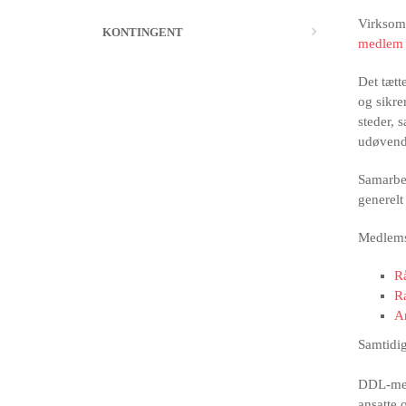
Virksomh
KONTINGENT
medlem
Det tæt
og sikre
steder, 
udøvende
Samarbe
generelt
Medlemsk
R
Ra
A
Samtidig
DDL-med
ansatte