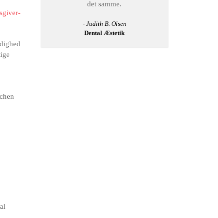
det samme.
sgiver-
- Judith B. Olsen
Dental Æstetik
rdighed
tige
,
nchen
al