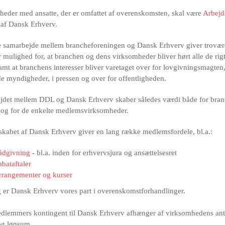
eder med ansatte, der er omfattet af overenskomsten, skal være
Arbejd
af Dansk Erhverv.
te samarbejde mellem brancheforeningen og Dansk Erhverv giver trovæ
r mulighed for, at branchen og dens virksomheder bliver hørt alle de rig
samt at branchens interesser bliver varetaget over for lovgivningsmagten
 myndigheder, i pressen og over for offentligheden.
jdet mellem DDL og Dansk Erhverv skaber således værdi både for bra
 og for de enkelte medlemsvirksomheder.
abet af Dansk Erhverv giver en lang række medlemsfordele, bl.a.:
ådgivning
- bl.a. inden for erhvervsjura og ansættelsesret
bataftaler
rrangementer og kurser
 er Dansk Erhverv vores part i overenskomstforhandlinger.
lemmers kontingent til Dansk Erhverv afhænger af virksomhedens ant
 og lønsum.